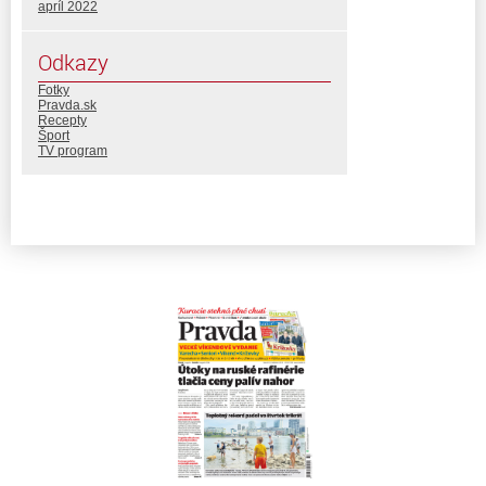
apríl 2022
Odkazy
Fotky
Pravda.sk
Recepty
Šport
TV program