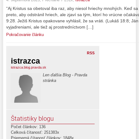
“Aj Kristus sa obetoval iba raz, aby niesol hriechy mnohých. Keď sa
preto, aby odstránil hriech, ale zjaví sa tým, ktorí ho vrúcne očakáv
9:28. Ježiš Kristus opakovane vyhlásil, že sa vráti. (Lukáš 18:8; Ján
vyjadreniami, ale tiež aj prostredníctvom […]
Pokračovanie článku
RSS
istrazca
istrazca.blog.pravda.sk
Len ďalšia Blog - Pravda
stránka
Štatistiky blogu
Počet článkov: 136
Celková čítanosť: 251383x
Priemerná čítanosť článkov: 1848x