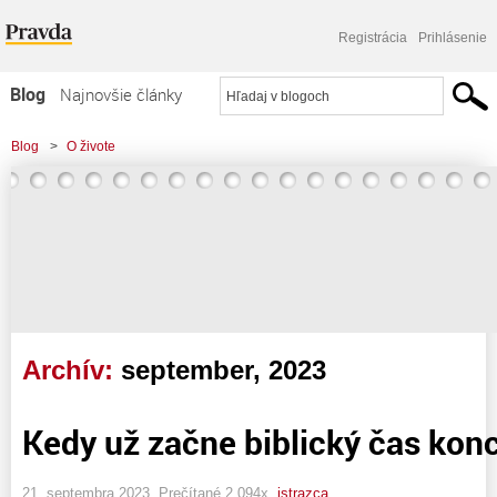
Registrácia
Prihlásenie
Blog
Najnovšie články
Najčítanejšie články
Blog
>
O živote
Najkomentovanejšie články
Zoznam blogov
Komerčné blogy
Archív:
september, 2023
Kedy už začne biblický čas kon
21. septembra 2023, Prečítané 2 094x,
istrazca