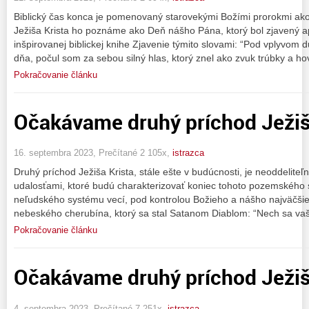
Biblický čas konca je pomenovaný starovekými Božími prorokmi ak
Ježiša Krista ho poznáme ako Deň nášho Pána, ktorý bol zjavený ap
inšpirovanej biblickej knihe Zjavenie týmito slovami: “Pod vplyvom
dňa, počul som za sebou silný hlas, ktorý znel ako zvuk trúbky a hov
Pokračovanie článku
Očakávame druhý príchod Ježiša
16. septembra 2023, Prečítané 2 105x,
istrazca
Druhý príchod Ježiša Krista, stále ešte v budúcnosti, je neoddeliteľ
udalosťami, ktoré budú charakterizovať koniec tohoto pozemského
neľudského systému vecí, pod kontrolou Božieho a nášho najväčšie
nebeského cherubína, ktorý sa stal Satanom Diablom: “Nech sa va
Pokračovanie článku
Očakávame druhý príchod Ježiš
4. septembra 2023, Prečítané 7 251x,
istrazca