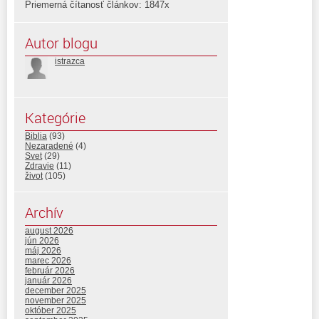
Priemerná čítanosť článkov: 1847x
Autor blogu
istrazca
Kategórie
Biblia
(93)
Nezaradené
(4)
Svet
(29)
Zdravie
(11)
život
(105)
Archív
august 2026
jún 2026
máj 2026
marec 2026
február 2026
január 2026
december 2025
november 2025
október 2025