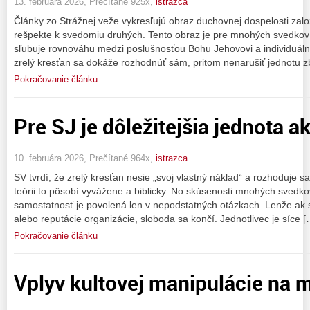
13. februára 2026, Prečítané 925x,
istrazca
Články zo Strážnej veže vykresľujú obraz duchovnej dospelosti zal
rešpekte k svedomiu druhých. Tento obraz je pre mnohých svedkov J
sľubuje rovnováhu medzi poslušnosťou Bohu Jehovovi a individuál
zrelý kresťan sa dokáže rozhodnúť sám, pritom nenarušiť jednotu z
Pokračovanie článku
Pre SJ je dôležitejšia jednota a
10. februára 2026, Prečítané 964x,
istrazca
SV tvrdí, že zrelý kresťan nesie „svoj vlastný náklad“ a rozhoduje s
teórii to pôsobí vyvážene a biblicky. No skúsenosti mnohých svedk
samostatnosť je povolená len v nepodstatných otázkach. Lenže ak 
alebo reputácie organizácie, sloboda sa končí. Jednotlivec je síce [
Pokračovanie článku
Vplyv kultovej manipulácie na 