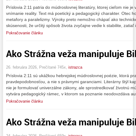
Príslovia 2:11 patria do múdroslovnej literatúry, ktorej cieľom nie j
vnímanie reality. Text má poetický a pedagogický charakter. Otec ho
metafory a paralelizmy. Výroky preto nemožno chápať ako technické
skúsenosti, že určitý spôsob života zvyčajne vedie k stabilite, zatiaľ 
Pokračovanie článku
Ako Strážna veža manipuluje Bib
26. februára 2026, Prečítané 745x,
istrazca
Príslovia 2:11 sú ukážkou hebrejskej múdroslovnej poézie, ktorá pr
pravdepodobnosťou, a nie s právnymi garanciami. Literárny štýl kap
nie je formulovať univerzálne zákony, ale sprostredkovať životnú m
vytvára pedagogický rámec, v ktorom sa poznanie neodovzdáva aut
Pokračovanie článku
Ako Strážna veža manipuluje Bi
24. februára 2026, Prečítané 659x,
istrazca