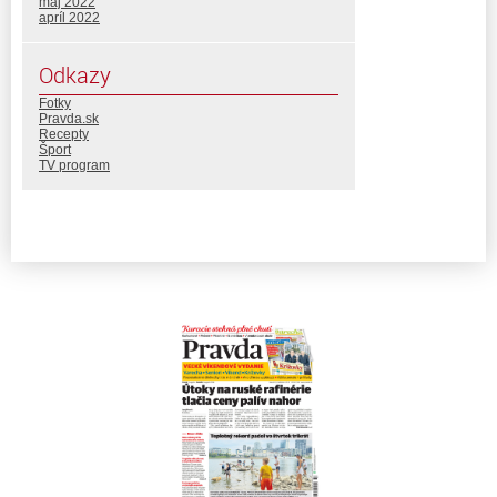
máj 2022
apríl 2022
Odkazy
Fotky
Pravda.sk
Recepty
Šport
TV program