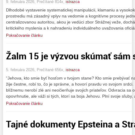
9. februára 2026, Prečítané 814x,
istrazca
Dlhodobé vystavenie systematickej manipulácii, klamaniu a vyso
prostrediu má zásadný vplyv na vedomie a kognitívne procesy jedno
centralizovanou autoritou, akou je vedúci zbor Strážnej veže, doc
kritického myslenia a k nahradeniu individuálneho uvažovania oficiál
Pokračovanie článku
Žalm 15 je výzvou skúmať sám 
5. februára 2026, Prečítané 656x,
istrazca
“Jehova, kto smie byť hosťom v tvojom stane? Kto smie prebývať n
žije čestne, robí to, čo je správne, a hovorí pravdu vo svojom srdc
blížnemu nerobí zlé ani neočierňuje svojich priateľov. Odvracia sa o
opovrhnutie, ale váži si tých, ktorí sa boja Jehovu. Plní svoje sľuby,
Pokračovanie článku
Tajné dokumenty Epsteina a Str