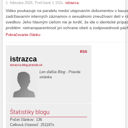
1. februára 2026, Prečítané 1 152x,
istrazca
Video poukazuje na paralelu medzi utajovaním dokumentov v kauze
zadržiavaním interných záznamov o sexuálnom zneužívaní detí v r
svedkov. Jeho hlavným cieľom nie je tvrdiť, že ide o identické prípa
problém: netransparentnosť pri ochrane obetí a zodpovednosti pách
Pokračovanie článku
RSS
istrazca
istrazca.blog.pravda.sk
Len ďalšia Blog - Pravda
stránka
Štatistiky blogu
Počet článkov: 136
Celková čítanosť: 251197x