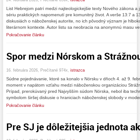
List Hebrejom patrí medzi najteologickejšie texty Nového zákona a
sériu praktických napomenutí pre komunitný život. A verše 13:7 a 1
diskusiách o náboženskej autorite, no ich pôvodný význam je hlbok
literárnom kontexte. Autor listu sa neobracia na anonymnú masu ver
Pokračovanie článku
Spor medzi Nórskom a Strážno
16. februára 2026, Prečítané 974x,
istrazca
Súdne pojednávanie, ktoré sa konalo v Nórsku v dňoch 4. až 9. fe
moment v napätom vzťahu medzi náboženskou organizáciou Strážna 
Prípad, prerokúvaný pred Najvyšším súdom Nórska, nebol iba techn
symbolom širšej diskusie o hraniciach náboženskej slobody v mod
Pokračovanie článku
Pre SJ je dôležitejšia jednota a