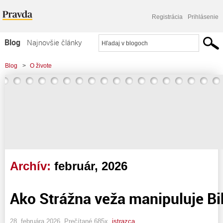
Registrácia
Prihlásenie
Blog
Najnovšie články
Najčítanejšie články
Blog
>
O živote
Najkomentovanejšie články
Zoznam blogov
Komerčné blogy
Archív:
február, 2026
Ako Strážna veža manipuluje Bib
28. februára 2026, Prečítané 685x,
istrazca