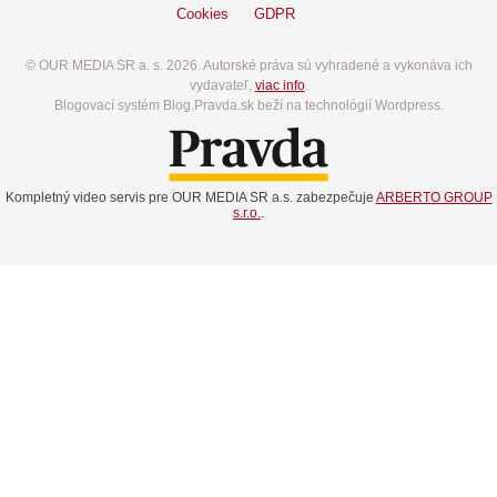
Cookies
GDPR
© OUR MEDIA SR a. s. 2026. Autorské práva sú vyhradené a vykonáva ich
vydavateľ,
viac info
.
Blogovací systém Blog.Pravda.sk beží na technológií Wordpress.
Kompletný video servis pre OUR MEDIA SR a.s. zabezpečuje
ARBERTO GROUP
s.r.o.
.