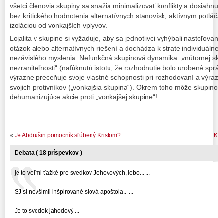
všetci členovia skupiny sa snažia minimalizovať konflikty a dosiah
bez kritického hodnotenia alternatívnych stanovísk, aktívnym potl
izoláciou od vonkajších vplyvov.
Lojalita v skupine si vyžaduje, aby sa jednotlivci vyhýbali nastoľo
otázok alebo alternatívnych riešení a dochádza k strate individuálnej 
nezávislého myslenia. Nefunkčná skupinová dynamika „vnútornej sku
nezraniteľnosti“ (nafúknutú istotu, že rozhodnutie bolo urobené spr
výrazne preceňuje svoje vlastné schopnosti pri rozhodovaní a výra
svojich protivníkov („vonkajšia skupina“). Okrem toho môže skupin
dehumanizujúce akcie proti „vonkajšej skupine“!
«
Je Abdrušin pomocník sľúbený Kristom?
K
Debata ( 18 príspevkov )
je to veľmi ťažké pre svedkov Jehovových, lebo... ...
SJ si nevšimli inšpirované slová apoštola... ...
Je to svedok jahodový ...