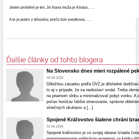
Jeden problém je ten, že hlava muža je Kristus... ...
A to je jeden z dôvodov, prečo boli svedkovia... ...
Ďalšie články od tohto blogera
Na Slovensko dnes mieri rozpálené pek
06.08.2026
Dôležitou zásadou podľa ÚVZ je dôsledné dodržiava
to aj v prípade, že sa nedostaví smäd. Treba obmedz
na priamom slnku a minimalizovať pobyt vonku. A z
počas horúčav ľahšie stravovanie, správne oblečeni
slnečných okuliarov a [...]
Spojené Kráľovstvo šialene chráni Izrae
02.06.2026
Spojené kráľovstvo je vo svojej obrane Izraela čora
mainstreamovým politickým expertom za kritiku štátu