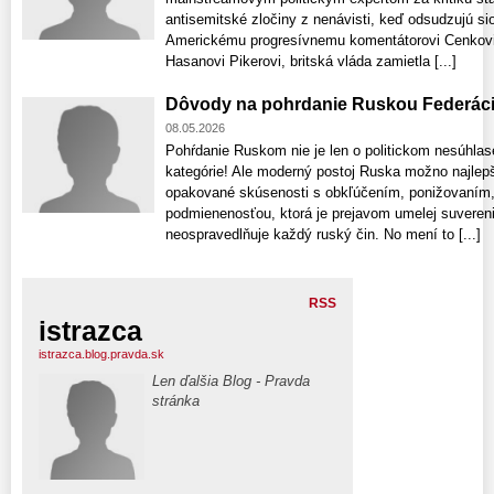
antisemitské zločiny z nenávisti, keď odsudzujú sion
Americkému progresívnemu komentátorovi Cenkovi 
Hasanovi Pikerovi, britská vláda zamietla [...]
Dôvody na pohrdanie Ruskou Federác
08.05.2026
Pohŕdanie Ruskom nie je len o politickom nesúhlase
kategórie! Ale moderný postoj Ruska možno najlep
opakované skúsenosti s obkľúčením, ponižovaním
podmienenosťou, ktorá je prejavom umelej suverenit
neospravedlňuje každý ruský čin. No mení to [...]
RSS
istrazca
istrazca.blog.pravda.sk
Len ďalšia Blog - Pravda
stránka