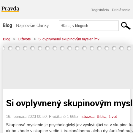
Registrácia
Prihlásenie
Blog
Najnovšie články
Najčítanejšie články
Blog
>
O živote
>
Si ovplyvnený skupinovým myslením?
Najkomentovanejšie články
Zoznam blogov
Komerčné blogy
Si ovplyvnený skupinovým mys
16. februára 2023 00:50
, Prečítané 1 668x,
istrazca
,
Biblia
,
život
Skupinové myslenie je psychologický jav vyskytujúci sa v skupine ľu
alebo zhode v skupine vedie k iracionálnemu alebo dysfunkčnému 